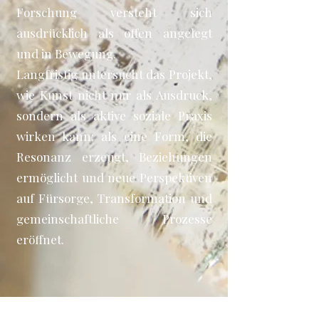
Forschung versteht sich
ausdrücklich als offen angelegt
und in Bewegung.
Langfristig untersucht das Projekt,
wie Kunst nicht nur als Ausdruck,
sondern als aktive soziale Praxis
wirken kann: als eine Form, die
Resonanz erzeugt, Beziehungen
ermöglicht und neue Perspektiven
auf Fürsorge, Transformation und
gemeinschaftliche Prozesse
eröffnet.