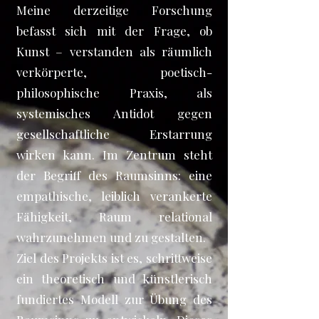
Meine derzeitige Forschung
befasst sich mit der Frage, ob
Kunst – verstanden als räumlich
verkörperte, poetisch-
philosophische Praxis, als
systemisches Antidot gegen
gesellschaftliche Erstarrung
wirken kann. Im Zentrum steht
der Begriff des Raumsinns: eine
empathische, leiblich verankerte
Fähigkeit, Raum relational
wahrzunehmen und zu gestalten.
Ziel des Projekts ist es, schrittweise
ein theoretisch und künstlerisch
fundiertes Modell zur Übung des