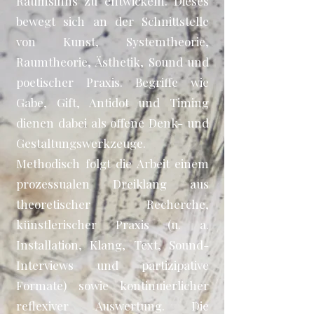
Raumsinns zu entwickeln. Dieses
bewegt sich an der Schnittstelle
von Kunst, Systemtheorie,
Raumtheorie, Ästhetik, Sound und
poetischer Praxis. Begriffe wie
Gabe, Gift, Antidot und Timing
dienen dabei als offene Denk- und
Gestaltungswerkzeuge.
Methodisch folgt die Arbeit einem
prozessualen Dreiklang aus
theoretischer Recherche,
künstlerischer Praxis (u. a.
Installation, Klang, Text, Sound-
Interviews und partizipative
Formate) sowie kontinuierlicher
reflexiver Auswertung. Die