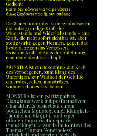
Gedicht:
καὶ τί δὲν κάνατε γιὰ νὰ μὲ θάψετε
ὅμως ξεχάσατε πὼς ἤμουν σπόρος
Die Samen unter der Erde symbolisieren
die untergründige Kraft des
Widerstands und Widerlichstands – eine
Kraft, die nicht sofort sichtbar ist, aber
stetig wirkt: gegen Normen, gegen das
System, gegen das Vergessen.
Es ist die Kraft, die aus der Ablehnung
eine neue Identität schöpft.
MONSTRA ist ein Bekenntnis zur Kraft
des Verborgenen, zum Klang des
Unfertigen, zur Wildheit der Gefühle –
ein erstes, rohes, monströses,
wunderschönes Erscheinen.
MONSTRA ist ein partizipatives
Klangkunstwerk mit performativem
Charakter.Es basiert auf einem
poetischen Monolog, einer klanglich-
räumlichen Skulptur und einer
offenen Improvisationspraxis
("musicking").Es wurde im Kontext des
Themas "Human Nonetheless"
entwickelt und versteht sich als