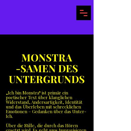
MONSTRA
-SAMEN DES
UNTERGRUNDS
„Ich bin Monstra“ ist primär ein
poetischer Text über klanglichen
Widerstand, Andersartigkeit, Identität
und das Überleben mit schrecklichen
Emotionen – Gedanken über das Unter-
Ich.
Über die Stille, die durch das Hören
ersetzt wird. Es geht ums Improvisieren,