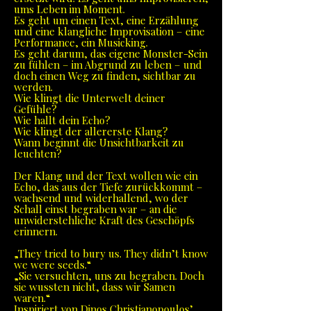
ums Leben im Moment.
Es geht um einen Text, eine Erzählung
und eine klangliche Improvisation – eine
Performance
, ein Musicking.
Es geht darum, das eigene Monster-Sein
zu fühlen – im Abgrund zu leben – und
doch einen Weg zu finden, sichtbar zu
werden.
Wie klingt die Unterwelt deiner
Gefühle?
Wie hallt dein Echo?
Wie klingt der allererste Klang?
Wann beginnt die Unsichtbarkeit zu
leuchten?
Der Klang und der Text wollen wie ein
Echo, das aus der Tiefe zurückkommt –
wachsend und widerhallend, wo der
Schall einst begraben war – an die
unwiderstehliche Kraft des Geschöpfs
erinnern.
„They tried to bury us. They didn’t know
we were seeds.“
„Sie versuchten, uns zu begraben. Doch
sie wussten nicht, dass wir Samen
waren.“
Inspiriert von Dinos Christianopoulos’